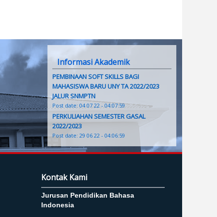
Informasi Akademik
PEMBINAAN SOFT SKILLS BAGI
MAHASISWA BARU UNY TA 2022/2023
JALUR SNMPTN
Post date:
04 07 22 - 04:07:59
PERKULIAHAN SEMESTER GASAL
2022/2023
Post date:
29 06 22 - 04:06:59
Kontak Kami
Jurusan Pendidikan Bahasa
Indonesia