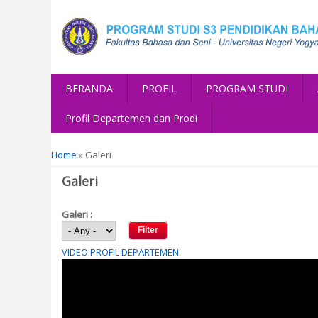
BERANDA
PROFIL
PROGRAM STUDI
Profil Departemen dan Prodi
You are here
Home
» Galeri
Galeri
Galeri :
VIDEO PROFIL DEPARTEMEN