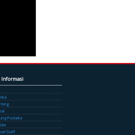
 Informasi
mika
rning
nal
ung Pustaka
Site
il Staff