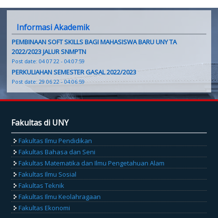
Informasi Akademik
PEMBINAAN SOFT SKILLS BAGI MAHASISWA BARU UNY TA
2022/2023 JALUR SNMPTN
Post date:
04 07 22 - 04:07:59
PERKULIAHAN SEMESTER GASAL 2022/2023
Post date:
29 06 22 - 04:06:59
Fakultas di UNY
Fakultas Ilmu Pendidikan
Fakultas Bahasa dan Seni
Fakultas Matematika dan Ilmu Pengetahuan Alam
Fakultas Ilmu Sosial
Fakultas Teknik
Fakultas Ilmu Keolahragaan
Fakultas Ekonomi